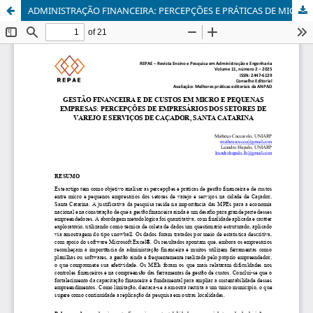
ADMINISTRAÇÃO FINANCEIRA: PERCEPÇÕES E PRÁTICAS DE MICRO E PEQUENOS EMPRESÁRIOS DOS SETORES DE VAREJO E SERVIÇOS DE CAÇADOR, SC