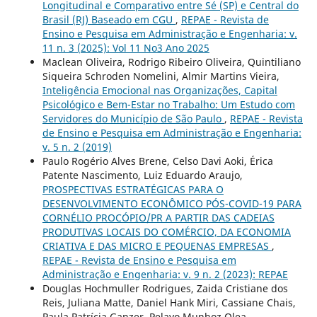
Longitudinal e Comparativo entre Sé (SP) e Central do
Brasil (RJ) Baseado em CGU
,
REPAE - Revista de
Ensino e Pesquisa em Administração e Engenharia: v.
11 n. 3 (2025): Vol 11 No3 Ano 2025
Maclean Oliveira, Rodrigo Ribeiro Oliveira, Quintiliano
Siqueira Schroden Nomelini, Almir Martins Vieira,
Inteligência Emocional nas Organizações, Capital
Psicológico e Bem-Estar no Trabalho: Um Estudo com
Servidores do Município de São Paulo
,
REPAE - Revista
de Ensino e Pesquisa em Administração e Engenharia:
v. 5 n. 2 (2019)
Paulo Rogério Alves Brene, Celso Davi Aoki, Érica
Patente Nascimento, Luiz Eduardo Araujo,
PROSPECTIVAS ESTRATÉGICAS PARA O
DESENVOLVIMENTO ECONÔMICO PÓS-COVID-19 PARA
CORNÉLIO PROCÓPIO/PR A PARTIR DAS CADEIAS
PRODUTIVAS LOCAIS DO COMÉRCIO, DA ECONOMIA
CRIATIVA E DAS MICRO E PEQUENAS EMPRESAS
,
REPAE - Revista de Ensino e Pesquisa em
Administração e Engenharia: v. 9 n. 2 (2023): REPAE
Douglas Hochmuller Rodrigues, Zaida Cristiane dos
Reis, Juliana Matte, Daniel Hank Miri, Cassiane Chais,
Paula Patrícia Ganzer, Pelayo Munhoz Olea,