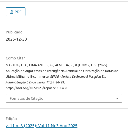
PDF
Publicado
2025-12-30
Como Citar
MARTINS, E. A., LIMA ANTEBI, G., ALMEIDA, R., & JUNIOR, F. S. (2025).
Aplicação de Algoritmos de Inteligência Artificial na Otimização de Rotas de
Última Milha no E-commerce.
REPAE - Revista De Ensino E Pesquisa Em
Administração E Engenharia
,
11
(3), 84–99.
https://doi.org/10.51923/repae.v11i3.408
Fomatos de Citação
Edição
v. 11 n. 3 (2025): Vol 11 No3 Ano 2025