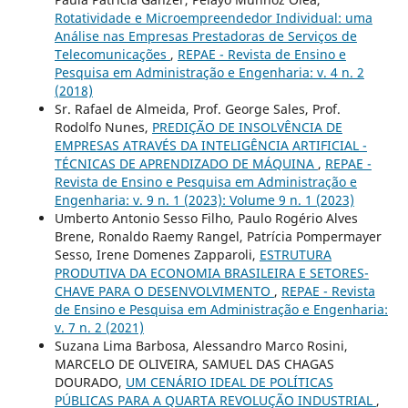
Rotatividade e Microempreendedor Individual: uma
Análise nas Empresas Prestadoras de Serviços de
Telecomunicações
,
REPAE - Revista de Ensino e
Pesquisa em Administração e Engenharia: v. 4 n. 2
(2018)
Sr. Rafael de Almeida, Prof. George Sales, Prof.
Rodolfo Nunes,
PREDIÇÃO DE INSOLVÊNCIA DE
EMPRESAS ATRAVÉS DA INTELIGÊNCIA ARTIFICIAL -
TÉCNICAS DE APRENDIZADO DE MÁQUINA
,
REPAE -
Revista de Ensino e Pesquisa em Administração e
Engenharia: v. 9 n. 1 (2023): Volume 9 n. 1 (2023)
Umberto Antonio Sesso Filho, Paulo Rogério Alves
Brene, Ronaldo Raemy Rangel, Patrícia Pompermayer
Sesso, Irene Domenes Zapparoli,
ESTRUTURA
PRODUTIVA DA ECONOMIA BRASILEIRA E SETORES-
CHAVE PARA O DESENVOLVIMENTO
,
REPAE - Revista
de Ensino e Pesquisa em Administração e Engenharia:
v. 7 n. 2 (2021)
Suzana Lima Barbosa, Alessandro Marco Rosini,
MARCELO DE OLIVEIRA, SAMUEL DAS CHAGAS
DOURADO,
UM CENÁRIO IDEAL DE POLÍTICAS
PÚBLICAS PARA A QUARTA REVOLUÇÃO INDUSTRIAL
,