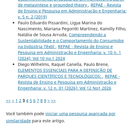
de metasíntese e grounded theory
,
REPAE - Revista
de Ensino e Pesquisa em Administração e Engenharia:
v. 5 n. 2 (2019)
Paulo Eduardo Pissardini, Ligya Marina do
Nascimento, Mariana Pegoritti Martinez, Kamilly Filho,
Natália de Sousa Arruda,
Compreendendo a
Sustentabilidade e o Comportamento do Consumidor
na Indústria Têxtil
,
REPAE - Revista de Ensino e
Pesquisa em Administração e Engenharia: v. 10 n. 1
(2024): Vol 10 no.1 2024
Diego Wilhelms, Raquel Canella, Paulo Brene,
ELEMENTOS ESSENCIAIS PARA A DEFINIÇÃO DE
PARQUES CIENTÍFICOS E TECNOLÓGICOS:
,
REPAE -
Revista de Ensino e Pesquisa em Administração e
Engenharia: v. 12 n. 01 (2026): Vol 12 No1 2026
<<
<
1
2
3
4
5
6
7
8
9
>
>>
Você também pode
iniciar uma pesquisa avançada por
similaridade
para este artigo.