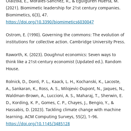
Olaizola, E., Morales-Sánchez, R., & Eguiguren Huerta, M.
(2021). Biomimetic leadership for 21st century companies.
Biomimetics, 6(3), 47.
https://doi.org/10.3390/biomimetics6030047
Ostrom, E. (1990). Governing the commons: The evolution of
institutions for collective action. Cambridge University Press.
Raworth, K. (2023). Doughnut economics: Seven ways to
think like a 21st-century economist (Updated ed.). Random
House.
Rolnick, D., Donti, P. L., Kaack, L. H., Kochanski, K., Lacoste,
A., Sankaran, K., Ross, A. S., Milojevic-Dupont, N., Jaques, N.,
Waldman-Brown, A., Luccioni, A. S., Maharaj, T., Sherwin, E.
D., Kording, K. P., Gomes, C. P., Chayes, J., Bengio, Y., &
Hassabis, D. (2023). Tackling climate change with machine
learning. ACM Computing Surveys, 55(2), 1–96.
https://doi.org/10.1145/3485128