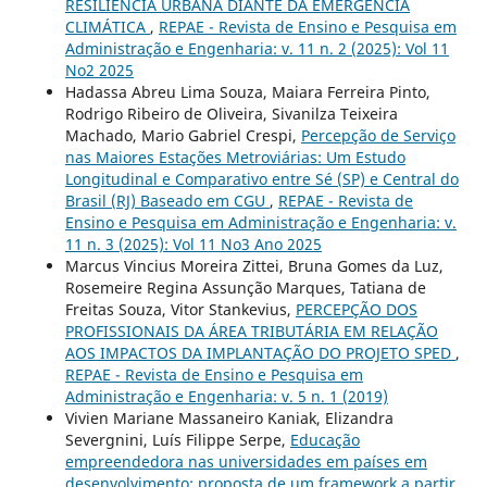
RESILIÊNCIA URBANA DIANTE DA EMERGÊNCIA
CLIMÁTICA
,
REPAE - Revista de Ensino e Pesquisa em
Administração e Engenharia: v. 11 n. 2 (2025): Vol 11
No2 2025
Hadassa Abreu Lima Souza, Maiara Ferreira Pinto,
Rodrigo Ribeiro de Oliveira, Sivanilza Teixeira
Machado, Mario Gabriel Crespi,
Percepção de Serviço
nas Maiores Estações Metroviárias: Um Estudo
Longitudinal e Comparativo entre Sé (SP) e Central do
Brasil (RJ) Baseado em CGU
,
REPAE - Revista de
Ensino e Pesquisa em Administração e Engenharia: v.
11 n. 3 (2025): Vol 11 No3 Ano 2025
Marcus Vincius Moreira Zittei, Bruna Gomes da Luz,
Rosemeire Regina Assunção Marques, Tatiana de
Freitas Souza, Vitor Stankevius,
PERCEPÇÃO DOS
PROFISSIONAIS DA ÁREA TRIBUTÁRIA EM RELAÇÃO
AOS IMPACTOS DA IMPLANTAÇÃO DO PROJETO SPED
,
REPAE - Revista de Ensino e Pesquisa em
Administração e Engenharia: v. 5 n. 1 (2019)
Vivien Mariane Massaneiro Kaniak, Elizandra
Severgnini, Luís Filippe Serpe,
Educação
empreendedora nas universidades em países em
desenvolvimento: proposta de um framework a partir