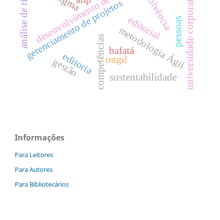
desenvolvimento de software
análise de risco.
insolvência
universidade corporativa
gerenciamento de projetos
editorial
pessoas
metodologia Ágil
competências
bafatá
editoria
ongd
gestão
sustentabilidade
Informações
Para Leitores
Para Autores
Para Bibliotecários