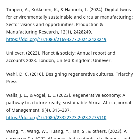
Timperi, A., Kokkonen, K., & Hannola, L. (2024). Digital twins
for environmentally sustainable and circular manufacturing:
Sector visions and opportunities. Production &
Manufacturing Research, 12(1), 2428249.
https://doi.org/10.1080/21693277.2024.2428249
Unilever. (2023). Planet & society: Annual report and
accounts 2023. London, United Kingdom: Unilever.
Wahl, D. C. (2016). Designing regenerative cultures. Triarchy
Press.
Walls, J. L., & Vogel, L. L. (2023). Regenerative economy: A
pathway to a future-ready, sustainable Africa. Africa Journal
of Management, 9(4), 315–337.
https://doi.org/10.1080/23322373.2023.2275110
Wang, Y., Wang, W., Huang, Y., Tan, S., & others. (2023). A
survey on ChatGPT: AI-generated contents, challenges, and