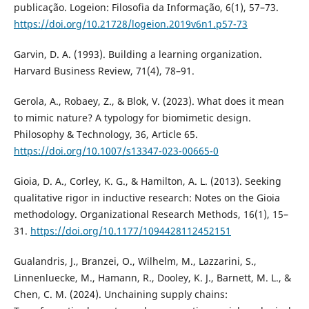
publicação. Logeion: Filosofia da Informação, 6(1), 57–73.
https://doi.org/10.21728/logeion.2019v6n1.p57-73
Garvin, D. A. (1993). Building a learning organization.
Harvard Business Review, 71(4), 78–91.
Gerola, A., Robaey, Z., & Blok, V. (2023). What does it mean
to mimic nature? A typology for biomimetic design.
Philosophy & Technology, 36, Article 65.
https://doi.org/10.1007/s13347-023-00665-0
Gioia, D. A., Corley, K. G., & Hamilton, A. L. (2013). Seeking
qualitative rigor in inductive research: Notes on the Gioia
methodology. Organizational Research Methods, 16(1), 15–
31.
https://doi.org/10.1177/1094428112452151
Gualandris, J., Branzei, O., Wilhelm, M., Lazzarini, S.,
Linnenluecke, M., Hamann, R., Dooley, K. J., Barnett, M. L., &
Chen, C. M. (2024). Unchaining supply chains: