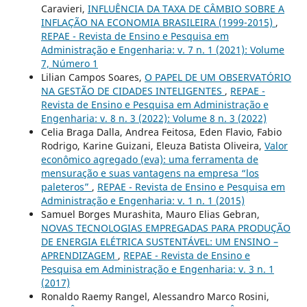
Caravieri,
INFLUÊNCIA DA TAXA DE CÂMBIO SOBRE A
INFLAÇÃO NA ECONOMIA BRASILEIRA (1999-2015)
,
REPAE - Revista de Ensino e Pesquisa em
Administração e Engenharia: v. 7 n. 1 (2021): Volume
7, Número 1
Lilian Campos Soares,
O PAPEL DE UM OBSERVATÓRIO
NA GESTÃO DE CIDADES INTELIGENTES
,
REPAE -
Revista de Ensino e Pesquisa em Administração e
Engenharia: v. 8 n. 3 (2022): Volume 8 n. 3 (2022)
Celia Braga Dalla, Andrea Feitosa, Eden Flavio, Fabio
Rodrigo, Karine Guizani, Eleuza Batista Oliveira,
Valor
econômico agregado (eva): uma ferramenta de
mensuração e suas vantagens na empresa “los
paleteros”
,
REPAE - Revista de Ensino e Pesquisa em
Administração e Engenharia: v. 1 n. 1 (2015)
Samuel Borges Murashita, Mauro Elias Gebran,
NOVAS TECNOLOGIAS EMPREGADAS PARA PRODUÇÃO
DE ENERGIA ELÉTRICA SUSTENTÁVEL: UM ENSINO –
APRENDIZAGEM
,
REPAE - Revista de Ensino e
Pesquisa em Administração e Engenharia: v. 3 n. 1
(2017)
Ronaldo Raemy Rangel, Alessandro Marco Rosini,