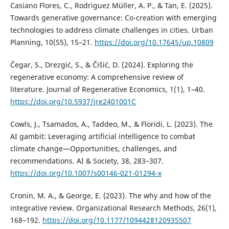
Casiano Flores, C., Rodriguez Müller, A. P., & Tan, E. (2025).
Towards generative governance: Co-creation with emerging
technologies to address climate challenges in cities. Urban
Planning, 10(S5), 15–21.
https://doi.org/10.17645/up.10809
Čegar, S., Drezgić, S., & Čišić, D. (2024). Exploring the
regenerative economy: A comprehensive review of
literature. Journal of Regenerative Economics, 1(1), 1–40.
https://doi.org/10.5937/jre2401001C
Cowls, J., Tsamados, A., Taddeo, M., & Floridi, L. (2023). The
AI gambit: Leveraging artificial intelligence to combat
climate change—Opportunities, challenges, and
recommendations. AI & Society, 38, 283–307.
https://doi.org/10.1007/s00146-021-01294-x
Cronin, M. A., & George, E. (2023). The why and how of the
integrative review. Organizational Research Methods, 26(1),
168–192.
https://doi.org/10.1177/1094428120935507