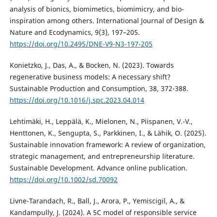
analysis of bionics, biomimetics, biomimicry, and bio-
inspiration among others. International Journal of Design &
Nature and Ecodynamics, 9(3), 197–205.
https://doi.org/10.2495/DNE-V9-N3-197-205
Konietzko, J., Das, A., & Bocken, N. (2023). Towards
regenerative business models: A necessary shift?
Sustainable Production and Consumption, 38, 372-388.
https://doi.org/10.1016/j.spc.2023.04.014
Lehtimäki, H., Leppälä, K., Mielonen, N., Piispanen, V.-V.,
Henttonen, K., Sengupta, S., Parkkinen, I., & Lähik, O. (2025).
Sustainable innovation framework: A review of organization,
strategic management, and entrepreneurship literature.
Sustainable Development. Advance online publication.
https://doi.org/10.1002/sd.70092
Livne-Tarandach, R., Ball, J., Arora, P., Yemiscigil, A., &
Kandampully, J. (2024). A 5C model of responsible service