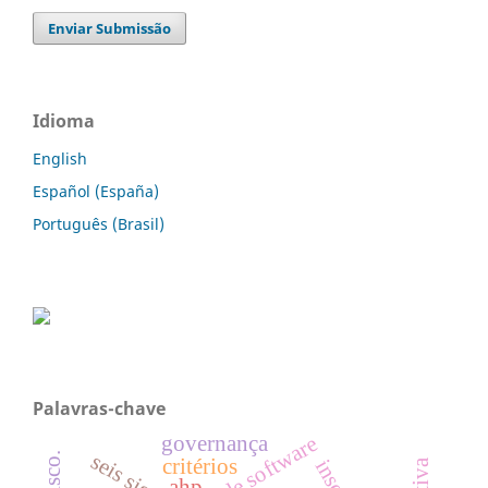
Enviar Submissão
Idioma
English
Español (España)
Português (Brasil)
Palavras-chave
governança
seis sigma
critérios
ahp