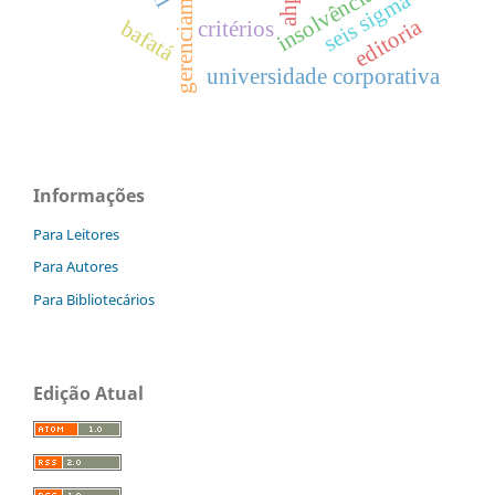
insolvência
seis sigma
ahp
editoria
bafatá
critérios
universidade corporativa
Informações
Para Leitores
Para Autores
Para Bibliotecários
Edição Atual