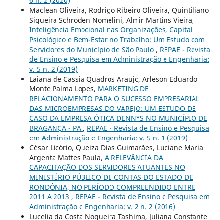
6 n. 2 (2020)
Maclean Oliveira, Rodrigo Ribeiro Oliveira, Quintiliano
Siqueira Schroden Nomelini, Almir Martins Vieira,
Inteligência Emocional nas Organizações, Capital
Psicológico e Bem-Estar no Trabalho: Um Estudo com
Servidores do Município de São Paulo
,
REPAE - Revista
de Ensino e Pesquisa em Administração e Engenharia:
v. 5 n. 2 (2019)
Laiana de Cassia Quadros Araujo, Arleson Eduardo
Monte Palma Lopes,
MARKETING DE
RELACIONAMENTO PARA O SUCESSO EMPRESARIAL
DAS MICROEMPRESAS DO VAREJO: UM ESTUDO DE
CASO DA EMPRESA ÓTICA DENNYS NO MUNICÍPIO DE
BRAGANÇA - PA
,
REPAE - Revista de Ensino e Pesquisa
em Administração e Engenharia: v. 5 n. 1 (2019)
César Licório, Queiza Dias Guimarães, Luciane Maria
Argenta Mattes Paula,
A RELEVÂNCIA DA
CAPACITAÇÃO DOS SERVIDORES ATUANTES NO
MINISTÉRIO PÚBLICO DE CONTAS DO ESTADO DE
RONDÔNIA, NO PERÍODO COMPREENDIDO ENTRE
2011 A 2013
,
REPAE - Revista de Ensino e Pesquisa em
Administração e Engenharia: v. 2 n. 2 (2016)
Lucelia da Costa Nogueira Tashima, Juliana Constante