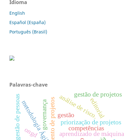
Idioma
English
Español (España)
Português (Brasil)
Palavras-chave
gestão de projetos
análise de risco.
gestão de pessoas
editorial
gerenciamento de projetos
metodologia Ágil
governança
gestão
priorização de projetos
competências
ongd
aprendizado de máquina