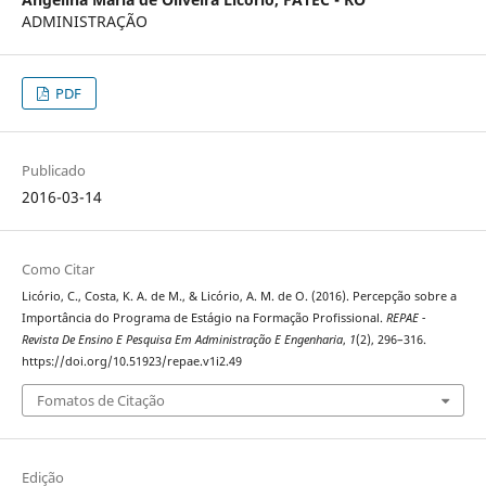
ADMINISTRAÇÃO
PDF
Publicado
2016-03-14
Como Citar
Licório, C., Costa, K. A. de M., & Licório, A. M. de O. (2016). Percepção sobre a
Importância do Programa de Estágio na Formação Profissional.
REPAE -
Revista De Ensino E Pesquisa Em Administração E Engenharia
,
1
(2), 296–316.
https://doi.org/10.51923/repae.v1i2.49
Fomatos de Citação
Edição