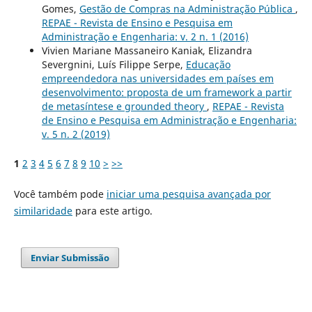
Gomes,
Gestão de Compras na Administração Pública
,
REPAE - Revista de Ensino e Pesquisa em
Administração e Engenharia: v. 2 n. 1 (2016)
Vivien Mariane Massaneiro Kaniak, Elizandra
Severgnini, Luís Filippe Serpe,
Educação
empreendedora nas universidades em países em
desenvolvimento: proposta de um framework a partir
de metasíntese e grounded theory
,
REPAE - Revista
de Ensino e Pesquisa em Administração e Engenharia:
v. 5 n. 2 (2019)
1
2
3
4
5
6
7
8
9
10
>
>>
Você também pode
iniciar uma pesquisa avançada por
similaridade
para este artigo.
Enviar Submissão