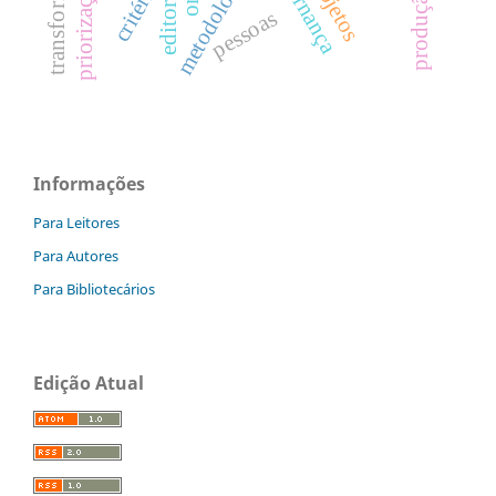
metodologia Ágil
governança
critérios
editoria
pessoas
Informações
Para Leitores
Para Autores
Para Bibliotecários
Edição Atual