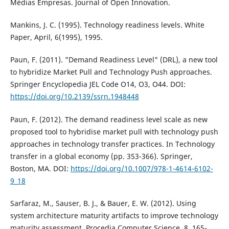
Médias Empresas. Journal of Open Innovation.
Mankins, J. C. (1995). Technology readiness levels. White
Paper, April, 6(1995), 1995.
Paun, F. (2011). "Demand Readiness Level" (DRL), a new tool
to hybridize Market Pull and Technology Push approaches.
Springer Encyclopedia JEL Code O14, O3, O44. DOI:
https://doi.org/10.2139/ssrn.1948448
Paun, F. (2012). The demand readiness level scale as new
proposed tool to hybridise market pull with technology push
approaches in technology transfer practices. In Technology
transfer in a global economy (pp. 353-366). Springer,
Boston, MA. DOI:
https://doi.org/10.1007/978-1-4614-6102-
9_18
Sarfaraz, M., Sauser, B. J., & Bauer, E. W. (2012). Using
system architecture maturity artifacts to improve technology
maturity assessment. Procedia Computer Science, 8, 165-