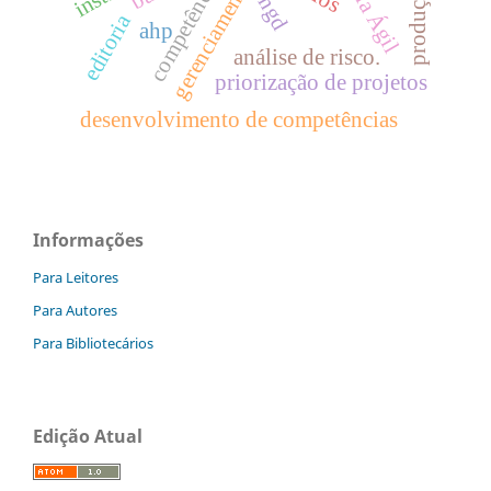
competências
ongd
editoria
ahp
análise de risco.
priorização de projetos
desenvolvimento de competências
Informações
Para Leitores
Para Autores
Para Bibliotecários
Edição Atual