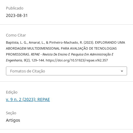
Publicado
2023-08-31
Como Citar
Baptista, L. G., Amaral, L., & Pinheiro-Machado, R. (2023). EXPLORANDO UMA
ABORDAGEM MULTIDIMENSIONAL PARA AVALIAÇÃO DE TECNOLOGIAS
PROMISSORAS.
REPAE - Revista De Ensino E Pesquisa Em Administração E
Engenharia
,
9
(2), 129–144. https://doi.org/10.51923/repae.v9i2.357
Fomatos de Citação
Edição
v. 9 n. 2 (2023): REPAE
Seção
Artigos