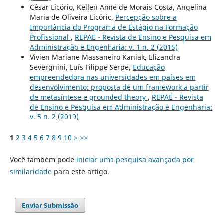
César Licório, Kellen Anne de Morais Costa, Angelina
Maria de Oliveira Licório,
Percepção sobre a
Importância do Programa de Estágio na Formação
Profissional
,
REPAE - Revista de Ensino e Pesquisa em
Administração e Engenharia: v. 1 n. 2 (2015)
Vivien Mariane Massaneiro Kaniak, Elizandra
Severgnini, Luís Filippe Serpe,
Educação
empreendedora nas universidades em países em
desenvolvimento: proposta de um framework a partir
de metasíntese e grounded theory
,
REPAE - Revista
de Ensino e Pesquisa em Administração e Engenharia:
v. 5 n. 2 (2019)
1
2
3
4
5
6
7
8
9
10
>
>>
Você também pode
iniciar uma pesquisa avançada por
similaridade
para este artigo.
Enviar Submissão