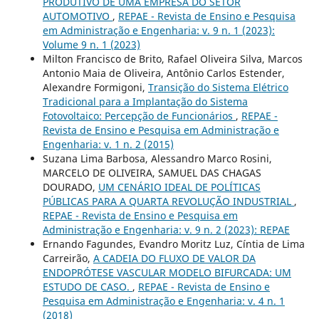
PRODUTIVO DE UMA EMPRESA DO SETOR
AUTOMOTIVO
,
REPAE - Revista de Ensino e Pesquisa
em Administração e Engenharia: v. 9 n. 1 (2023):
Volume 9 n. 1 (2023)
Milton Francisco de Brito, Rafael Oliveira Silva, Marcos
Antonio Maia de Oliveira, Antônio Carlos Estender,
Alexandre Formigoni,
Transição do Sistema Elétrico
Tradicional para a Implantação do Sistema
Fotovoltaico: Percepção de Funcionários
,
REPAE -
Revista de Ensino e Pesquisa em Administração e
Engenharia: v. 1 n. 2 (2015)
Suzana Lima Barbosa, Alessandro Marco Rosini,
MARCELO DE OLIVEIRA, SAMUEL DAS CHAGAS
DOURADO,
UM CENÁRIO IDEAL DE POLÍTICAS
PÚBLICAS PARA A QUARTA REVOLUÇÃO INDUSTRIAL
,
REPAE - Revista de Ensino e Pesquisa em
Administração e Engenharia: v. 9 n. 2 (2023): REPAE
Ernando Fagundes, Evandro Moritz Luz, Cíntia de Lima
Carreirão,
A CADEIA DO FLUXO DE VALOR DA
ENDOPRÓTESE VASCULAR MODELO BIFURCADA: UM
ESTUDO DE CASO.
,
REPAE - Revista de Ensino e
Pesquisa em Administração e Engenharia: v. 4 n. 1
(2018)