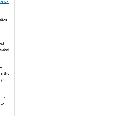
al-No
ation
hed
luated
he
in the
ty of
xtual
 to