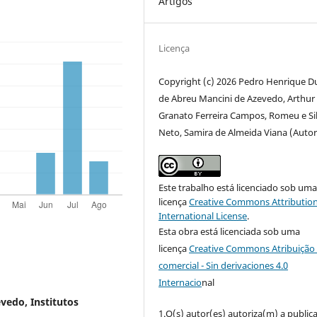
Artigos
Licença
Copyright (c) 2026 Pedro Henrique D
de Abreu Mancini de Azevedo, Arthur
Granato Ferreira Campos, Romeu e Si
Neto, Samira de Almeida Viana (Autor
Este trabalho está licenciado sob um
licença
Creative Commons Attribution
International License
.
Esta obra está licenciada sob uma
licença
Creative Commons Atribuição 
comercial - Sin derivaciones 4.0
Internacio
nal
evedo,
Institutos
1.O(s) autor(es) autoriza(m) a public