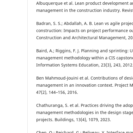
Albuquerque et al. Lean product development an
management in the construction industry. Revis
Badran, S. S.; Abdallah, A. B. Lean vs agile pro
construction: Impacts on project performance o
Construction and Architectural Management, 20
Baird, A.; Riggins, F. J. Planning and sprinting: 
management methodology within a CIS capstone 
Information Systems Education, 23(3), 243, 2012
Ben Mahmoud-Jouini et al. Contributions of desi
management in an innovation context. Project 
47(2), 144–156, 2016.
Chathuranga, S. et al. Practices driving the adop
management methodologies in the design stage 
projects. Buildings, 13(4), 1079, 2023.
Chen, Q.; Reichard, G.; Beliveau, Y. Interface ma