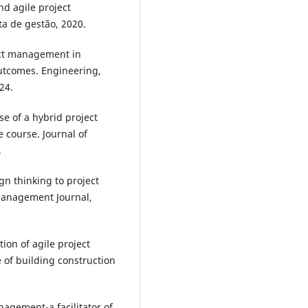
d agile project
ta de gestão, 2020.
ject management in
utcomes. Engineering,
24.
Use of a hybrid project
course. Journal of
.
gn thinking to project
Management Journal,
tion of agile project
of building construction
nagement-a facilitator of