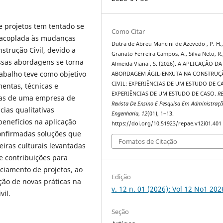
 projetos tem tentado se
Como Citar
sacoplada às mudanças
Dutra de Abreu Mancini de Azevedo , P. H.
strução Civil, devido a
Granato Ferreira Campos, A., Silva Neto, R.
essas abordagens se torna
Almeida Viana , S. (2026). A APLICAÇÃO DA
abalho teve como objetivo
ABORDAGEM ÁGIL-ENXUTA NA CONSTRUÇ
CIVIL: EXPERIÊNCIAS DE UM ESTUDO DE C
mentas, técnicas e
EXPERIÊNCIAS DE UM ESTUDO DE CASO.
RE
ras de uma empresa de
Revista De Ensino E Pesquisa Em Administraçã
cias qualitativas
Engenharia
,
12
(01), 1–13.
enefícios na aplicação
https://doi.org/10.51923/repae.v12i01.401
onfirmadas soluções que
Fomatos de Citação
iras culturais levantadas
xe contribuições para
ciamento de projetos, ao
Edição
ão de novas práticas na
v. 12 n. 01 (2026): Vol 12 No1 202
vil.
Seção