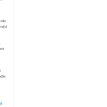
e não
ra(s)
s
nos
e
ação
ve