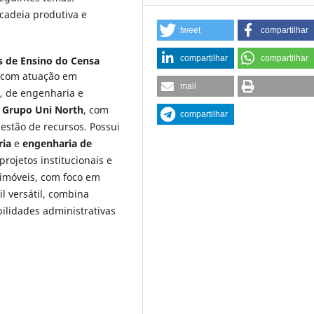
cadeia produtiva e
tweet
compartilhar
compartilhar
compartilhar
s de Ensino do Censa
, com atuação em
mail
, de engenharia e
o
Grupo Uni North
, com
compartilhar
gestão de recursos. Possui
ria
e
engenharia de
rojetos institucionais e
 imóveis, com foco em
l versátil, combina
lidades administrativas