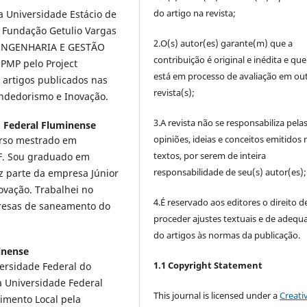
do artigo na revista;
 Universidade Estácio de
Fundação Getulio Vargas
2.O(s) autor(es) garante(m) que a
 ENGENHARIA E GESTÃO
contribuição é original e inédita e qu
 PMP pelo Project
está em processo de avaliação em out
 artigos publicados nas
revista(s);
endedorismo e Inovação.
3.A revista não se responsabiliza pela
to Federal Fluminense
opiniões, ideias e conceitos emitidos 
curso mestrado em
textos, por serem de inteira
FF. Sou graduado em
responsabilidade de seu(s) autor(es);
z parte da empresa Júnior
ovação. Trabalhei no
4.É reservado aos editores o direito d
resas de saneamento do
proceder ajustes textuais e de adequ
do artigos às normas da publicação.
inense
1.1 Copyright Statement
ersidade Federal do
a Universidade Federal
This journal is licensed under a
Creati
imento Local pela