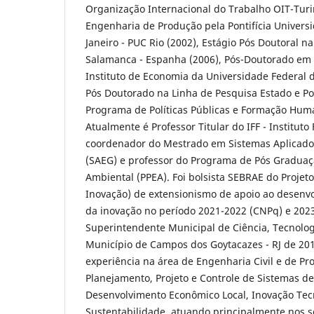
Organização Internacional do Trabalho OIT-Tur
Engenharia de Produção pela Pontifícia Universi
Janeiro - PUC Rio (2002), Estágio Pós Doutoral na
Salamanca - Espanha (2006), Pós-Doutorado em 
Instituto de Economia da Universidade Federal d
Pós Doutorado na Linha de Pesquisa Estado e Pol
Programa de Políticas Públicas e Formação Hum
Atualmente é Professor Titular do IFF - Instituto
coordenador do Mestrado em Sistemas Aplicado
(SAEG) e professor do Programa de Pós Gradua
Ambiental (PPEA). Foi bolsista SEBRAE do Projeto
Inovação) de extensionismo de apoio ao desenvo
da inovação no período 2021-2022 (CNPq) e 2023
Superintendente Municipal de Ciência, Tecnolog
Município de Campos dos Goytacazes - RJ de 20
experiência na área de Engenharia Civil e de P
Planejamento, Projeto e Controle de Sistemas d
Desenvolvimento Econômico Local, Inovação Tec
Sustentabilidade, atuando principalmente nos s