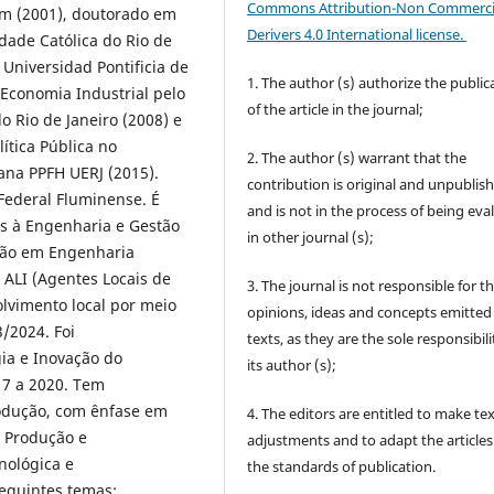
Commons Attribution-Non Commerci
im (2001), doutorado em
Derivers 4.0 International license.
dade Católica do Rio de
 Universidad Pontificia de
1. The author (s) authorize the public
Economia Industrial pelo
of the article in the journal;
o Rio de Janeiro (2008) e
ítica Pública no
2. The author (s) warrant that the
ana PPFH UERJ (2015).
contribution is original and unpublis
 Federal Fluminense. É
and is not in the process of being eva
s à Engenharia e Gestão
in other journal (s);
ção em Engenharia
 ALI (Agentes Locais de
3. The journal is not responsible for t
lvimento local por meio
opinions, ideas and concepts emitted 
/2024. Foi
texts, as they are the sole responsibili
ia e Inovação do
its author (s);
17 a 2020. Tem
rodução, com ênfase em
4. The editors are entitled to make te
e Produção e
adjustments and to adapt the articles
nológica e
the standards of publication.
eguintes temas: