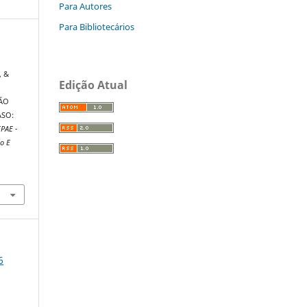
Para Autores
Para Bibliotecários
,
, &
Edição Atual
ÃO
ASO:
PAE -
o E
6