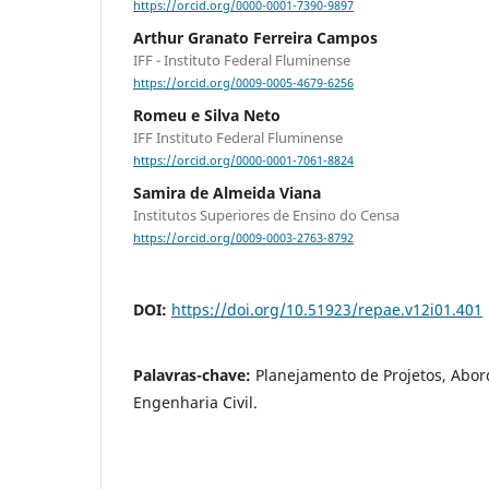
https://orcid.org/0000-0001-7390-9897
Arthur Granato Ferreira Campos
IFF - Instituto Federal Fluminense
https://orcid.org/0009-0005-4679-6256
Romeu e Silva Neto
IFF Instituto Federal Fluminense
https://orcid.org/0000-0001-7061-8824
Samira de Almeida Viana
Institutos Superiores de Ensino do Censa
https://orcid.org/0009-0003-2763-8792
DOI:
https://doi.org/10.51923/repae.v12i01.401
Palavras-chave:
Planejamento de Projetos, Abor
Engenharia Civil.