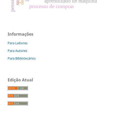
pessoas
aprendizado de máquina
processo de compras
Informações
Para Leitores
Para Autores
Para Bibliotecários
Edição Atual