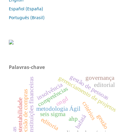
Español (España)
Português (Brasil)
Palavras-chave
gestão de pessoas
gerenciamento de projetos
governança
instituições financeiras
insolvência
editorial
competências
decisão de compras
ongd
sustentabilidade
critérios
metodologia Ágil
seis sigma
gestão
bafatá
ahp
editoria