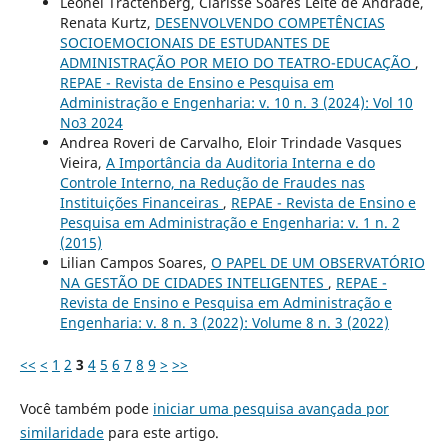
Leonel Tractenberg, Clarisse Soares Leite de Andrade,
Renata Kurtz,
DESENVOLVENDO COMPETÊNCIAS
SOCIOEMOCIONAIS DE ESTUDANTES DE
ADMINISTRAÇÃO POR MEIO DO TEATRO-EDUCAÇÃO
,
REPAE - Revista de Ensino e Pesquisa em
Administração e Engenharia: v. 10 n. 3 (2024): Vol 10
No3 2024
Andrea Roveri de Carvalho, Eloir Trindade Vasques
Vieira,
A Importância da Auditoria Interna e do
Controle Interno, na Redução de Fraudes nas
Instituições Financeiras
,
REPAE - Revista de Ensino e
Pesquisa em Administração e Engenharia: v. 1 n. 2
(2015)
Lilian Campos Soares,
O PAPEL DE UM OBSERVATÓRIO
NA GESTÃO DE CIDADES INTELIGENTES
,
REPAE -
Revista de Ensino e Pesquisa em Administração e
Engenharia: v. 8 n. 3 (2022): Volume 8 n. 3 (2022)
<<
<
1
2
3
4
5
6
7
8
9
>
>>
Você também pode
iniciar uma pesquisa avançada por
similaridade
para este artigo.