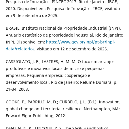
Pesquisa de Inovação – PINTEC 2017. Rio de Janeiro: IBGE,
2020. Disponível em: Pesquisa de Inovação | IBGE, visitado
em 9 de setembro de 2025.
BRASIL. Instituto Nacional da Propriedade Industrial (INPI).
Anuário estatístico de propriedade industrial. Rio de Janeiro:
INPI. Disponível em:
https://www.gov.br/inpi/pt-br/inpi-
data/relatorios
, visitado em 12 de setembro de 2025.
CASSIOLATO, J. E.; LASTRES, H. M. M. O foco em arranjos
produtivos e inovativos locais de micro e pequenas
empresas. Pequena empresa: cooperação e
desenvolvimento local. Rio de Janeiro: Relume Dumará, p.
21-34, 2003.
COOKE, P.; PARRILLI, M. D.; CURBELO, J. L. (Ed.). Innovation,
global change and territorial resilience. Northampton, MA:
Edward Elgar Publishing, 2012.
DENZIN, N. K.; LINCOLN, Y. S. The SAGE Handbook of