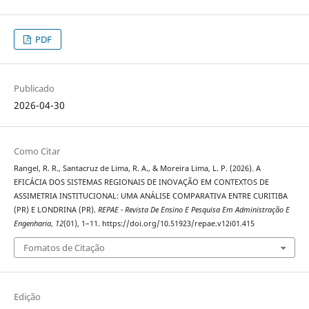
PDF
Publicado
2026-04-30
Como Citar
Rangel, R. R., Santacruz de Lima, R. A., & Moreira Lima, L. P. (2026). A
EFICÁCIA DOS SISTEMAS REGIONAIS DE INOVAÇÃO EM CONTEXTOS DE
ASSIMETRIA INSTITUCIONAL: UMA ANÁLISE COMPARATIVA ENTRE CURITIBA
(PR) E LONDRINA (PR).
REPAE - Revista De Ensino E Pesquisa Em Administração E
Engenharia
,
12
(01), 1–11. https://doi.org/10.51923/repae.v12i01.415
Fomatos de Citação
Edição