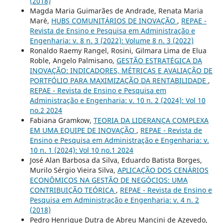
(2018)
Magda Maria Guimarães de Andrade, Renata Maria
Marè,
HUBS COMUNITÁRIOS DE INOVAÇÃO
,
REPAE -
Revista de Ensino e Pesquisa em Administração e
Engenharia: v. 8 n. 3 (2022): Volume 8 n. 3 (2022)
Ronaldo Raemy Rangel, Rosini, Gilmara Lima de Elua
Roble, Angelo Palmisano,
GESTÃO ESTRATÉGICA DA
INOVAÇÃO: INDICADORES, MÉTRICAS E AVALIAÇÃO DE
PORTFÓLIO PARA MAXIMIZAÇÃO DA RENTABILIDADE
,
REPAE - Revista de Ensino e Pesquisa em
Administração e Engenharia: v. 10 n. 2 (2024): Vol 10
no.2 2024
Fabiana Gramkow,
TEORIA DA LIDERANÇA COMPLEXA
EM UMA EQUIPE DE INOVAÇÃO
,
REPAE - Revista de
Ensino e Pesquisa em Administração e Engenharia: v.
10 n. 1 (2024): Vol 10 no.1 2024
José Alan Barbosa da Silva, Eduardo Batista Borges,
Murilo Sérgio Vieira Silva,
APLICAÇÃO DOS CENÁRIOS
ECONÔMICOS NA GESTÃO DE NEGÓCIOS: UMA
CONTRIBUIÇÃO TEÓRICA
,
REPAE - Revista de Ensino e
Pesquisa em Administração e Engenharia: v. 4 n. 2
(2018)
Pedro Henrique Dutra de Abreu Mancini de Azevedo,