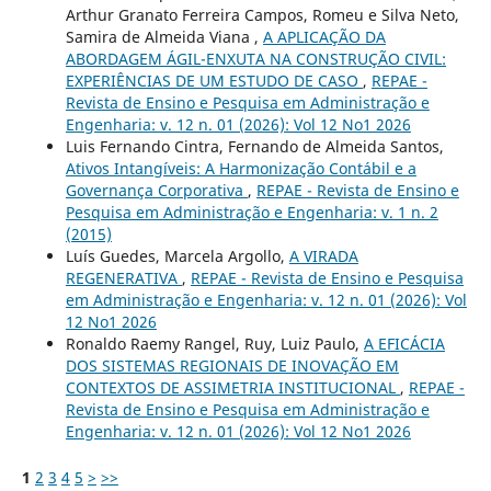
Arthur Granato Ferreira Campos, Romeu e Silva Neto,
Samira de Almeida Viana ,
A APLICAÇÃO DA
ABORDAGEM ÁGIL-ENXUTA NA CONSTRUÇÃO CIVIL:
EXPERIÊNCIAS DE UM ESTUDO DE CASO
,
REPAE -
Revista de Ensino e Pesquisa em Administração e
Engenharia: v. 12 n. 01 (2026): Vol 12 No1 2026
Luis Fernando Cintra, Fernando de Almeida Santos,
Ativos Intangíveis: A Harmonização Contábil e a
Governança Corporativa
,
REPAE - Revista de Ensino e
Pesquisa em Administração e Engenharia: v. 1 n. 2
(2015)
Luís Guedes, Marcela Argollo,
A VIRADA
REGENERATIVA
,
REPAE - Revista de Ensino e Pesquisa
em Administração e Engenharia: v. 12 n. 01 (2026): Vol
12 No1 2026
Ronaldo Raemy Rangel, Ruy, Luiz Paulo,
A EFICÁCIA
DOS SISTEMAS REGIONAIS DE INOVAÇÃO EM
CONTEXTOS DE ASSIMETRIA INSTITUCIONAL
,
REPAE -
Revista de Ensino e Pesquisa em Administração e
Engenharia: v. 12 n. 01 (2026): Vol 12 No1 2026
1
2
3
4
5
>
>>