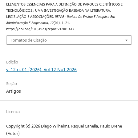
ELEMENTOS ESSENCIAIS PARA A DEFINIÇÃO DE PARQUES CIENTÍFICOS E
TECNOLÓGICOS:: UMA INVESTIGAÇÃO BASEADA NA LITERATURA,
LEGISLAÇÃO E ASSOCIAÇÕES.
REPAE - Revista De Ensino E Pesquisa Em
Administração E Engenharia
,
12
(01), 1–21.
https://doi.org/10.51923/repae.v12i01.417
Fomatos de Citação
Edição
v. 12 n. 01 (2026): Vol 12 No1 2026
Seção
Artigos
Licença
Copyright (c) 2026 Diego Wilhelms, Raquel Canella, Paulo Brene
(Autor)