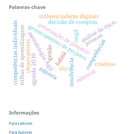
Palavras-chave
influenciadores digitais
análise de risco.
decisão de compras
competências individuais
priorização de projetos
gerenciamento de projetos
trilhas de aprendizagem
ongd
metodologia Ágil
pessoas
competências
observatórios
gestão
bafatá
agenda 2030
insolvência
critérios
ahp
editoria
editorial
Informações
Para Leitores
Para Autores