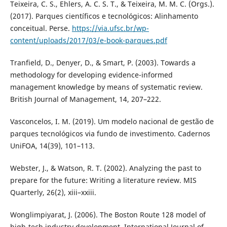
Teixeira, C. S., Ehlers, A. C. S. T., & Teixeira, M. M. C. (Orgs.).
(2017). Parques científicos e tecnológicos: Alinhamento
conceitual. Perse.
https://via.ufsc.br/wp-
content/uploads/2017/03/e-book-parques.pdf
Tranfield, D., Denyer, D., & Smart, P. (2003). Towards a
methodology for developing evidence-informed
management knowledge by means of systematic review.
British Journal of Management, 14, 207–222.
Vasconcelos, I. M. (2019). Um modelo nacional de gestão de
parques tecnológicos via fundo de investimento. Cadernos
UniFOA, 14(39), 101–113.
Webster, J., & Watson, R. T. (2002). Analyzing the past to
prepare for the future: Writing a literature review. MIS
Quarterly, 26(2), xiii–xxiii.
Wonglimpiyarat, J. (2006). The Boston Route 128 model of
high-tech industry development. International Journal of