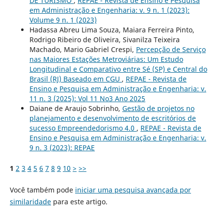
DE TURISMO
,
REPAE - Revista de Ensino e Pesquisa
em Administração e Engenharia: v. 9 n. 1 (2023):
Volume 9 n. 1 (2023)
Hadassa Abreu Lima Souza, Maiara Ferreira Pinto,
Rodrigo Ribeiro de Oliveira, Sivanilza Teixeira
Machado, Mario Gabriel Crespi,
Percepção de Serviço
nas Maiores Estações Metroviárias: Um Estudo
Longitudinal e Comparativo entre Sé (SP) e Central do
Brasil (RJ) Baseado em CGU
,
REPAE - Revista de
Ensino e Pesquisa em Administração e Engenharia: v.
11 n. 3 (2025): Vol 11 No3 Ano 2025
Daiane de Araujo Sobrinho,
Gestão de projetos no
planejamento e desenvolvimento de escritórios de
sucesso Empreendedorismo 4.0
,
REPAE - Revista de
Ensino e Pesquisa em Administração e Engenharia: v.
9 n. 3 (2023): REPAE
1
2
3
4
5
6
7
8
9
10
>
>>
Você também pode
iniciar uma pesquisa avançada por
similaridade
para este artigo.