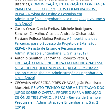
Bizarrias,
COMUNICAÇÃO, INTEGRAÇÃO E CONFIANÇA
PARA O SUCESSO DE PROJETOS COLABORATIVOS
,
REPAE - Revista de Ensino e Pesquisa em
Administração e Engenharia: v. 8 n. 3 (2022): Volume 8
n. 3 (2022)
Carlos Cesar Garcia Freitas, Michele Rodrigues
Sanches Carvalho, Graziela Andrade Olchaneski,
Flaviane Pelloso Molina Freitas,
A Importância das
Parcerias para o Sucesso do Projeto de Extensão
,
REPAE - Revista de Ensino e Pesquisa em
Administração e Engenharia: v. 5 n. 2 (2019)
Antonio Genilton Sant'Anna, Roberto Patrus,
EDUCAÇÃO EMPREENDEDORA EM ENGENHARIA: ESSE
NEGÓCIO REQUER UM PLANO.
,
REPAE - Revista de
Ensino e Pesquisa em Administração e Engenharia: v.
6 n. 1 (2020)
GEOVANA APARECIDA PIRES CHAGAS, João Francisco
Morozini,
RELATO TÉCNICO SOBRE A UTILIZAÇÃO DOS
JUROS SOBRE O CAPITAL PRÓPRIO PARA A REDUÇÃO
DE ÔNUS TRIBUTÁRIO.
,
REPAE - Revista de Ensino e
Pesquisa em Administração e Engenharia: v. 5 n. 2
(2019)