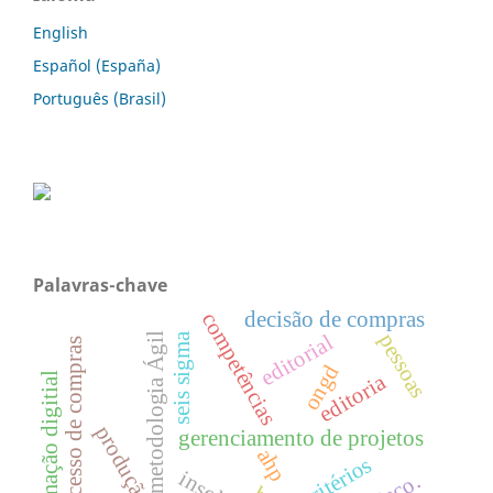
English
Español (España)
Português (Brasil)
Palavras-chave
decisão de compras
competências
pessoas
seis sigma
metodologia Ágil
editorial
processo de compras
ongd
editoria
transformação digitial
gerenciamento de projetos
ahp
critérios