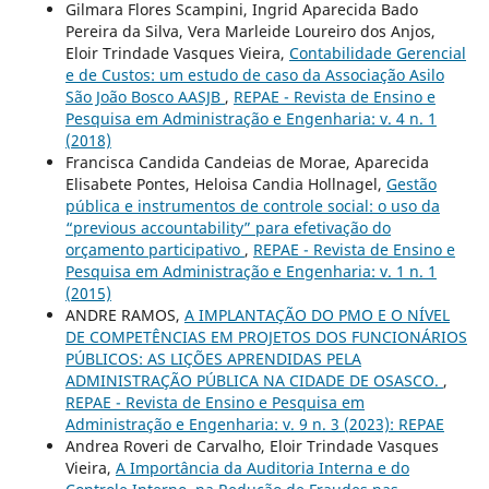
Gilmara Flores Scampini, Ingrid Aparecida Bado
Pereira da Silva, Vera Marleide Loureiro dos Anjos,
Eloir Trindade Vasques Vieira,
Contabilidade Gerencial
e de Custos: um estudo de caso da Associação Asilo
São João Bosco AASJB
,
REPAE - Revista de Ensino e
Pesquisa em Administração e Engenharia: v. 4 n. 1
(2018)
Francisca Candida Candeias de Morae, Aparecida
Elisabete Pontes, Heloisa Candia Hollnagel,
Gestão
pública e instrumentos de controle social: o uso da
“previous accountability” para efetivação do
orçamento participativo
,
REPAE - Revista de Ensino e
Pesquisa em Administração e Engenharia: v. 1 n. 1
(2015)
ANDRE RAMOS,
A IMPLANTAÇÃO DO PMO E O NÍVEL
DE COMPETÊNCIAS EM PROJETOS DOS FUNCIONÁRIOS
PÚBLICOS: AS LIÇÕES APRENDIDAS PELA
ADMINISTRAÇÃO PÚBLICA NA CIDADE DE OSASCO.
,
REPAE - Revista de Ensino e Pesquisa em
Administração e Engenharia: v. 9 n. 3 (2023): REPAE
Andrea Roveri de Carvalho, Eloir Trindade Vasques
Vieira,
A Importância da Auditoria Interna e do