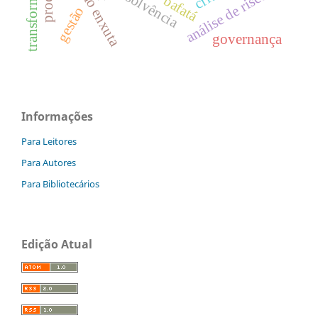
produção enxuta
insolvência
análise de risco.
bafatá
gestão
governança
Informações
Para Leitores
Para Autores
Para Bibliotecários
Edição Atual