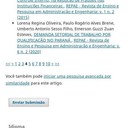
Controle Interno, na Redução de Fraudes nas
Instituições Financeiras
,
REPAE - Revista de Ensino e
Pesquisa em Administração e Engenharia: v. 1 n. 2
(2015)
Lorena Regina Oliveira, Paulo Rogério Alves Brene,
Umberto Antonio Sesso Filho, Emerson Guzzi Zuan
Esteves,
DEMANDA SETORIAL DE TRABALHO POR
QUALIFICAÇÃO NO PARANÁ
,
REPAE - Revista de
Ensino e Pesquisa em Administração e Engenharia: v.
6 n. 2 (2020)
<<
<
1
2
3
4
5
6
7
8
9
10
>
>>
Você também pode
iniciar uma pesquisa avançada por
similaridade
para este artigo.
Enviar Submissão
Idioma