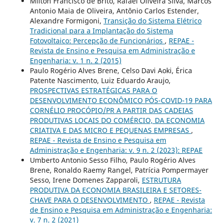
Milton Francisco de Brito, Rafael Oliveira Silva, Marcos
Antonio Maia de Oliveira, Antônio Carlos Estender,
Alexandre Formigoni,
Transição do Sistema Elétrico
Tradicional para a Implantação do Sistema
Fotovoltaico: Percepção de Funcionários
,
REPAE -
Revista de Ensino e Pesquisa em Administração e
Engenharia: v. 1 n. 2 (2015)
Paulo Rogério Alves Brene, Celso Davi Aoki, Érica
Patente Nascimento, Luiz Eduardo Araujo,
PROSPECTIVAS ESTRATÉGICAS PARA O
DESENVOLVIMENTO ECONÔMICO PÓS-COVID-19 PARA
CORNÉLIO PROCÓPIO/PR A PARTIR DAS CADEIAS
PRODUTIVAS LOCAIS DO COMÉRCIO, DA ECONOMIA
CRIATIVA E DAS MICRO E PEQUENAS EMPRESAS
,
REPAE - Revista de Ensino e Pesquisa em
Administração e Engenharia: v. 9 n. 2 (2023): REPAE
Umberto Antonio Sesso Filho, Paulo Rogério Alves
Brene, Ronaldo Raemy Rangel, Patrícia Pompermayer
Sesso, Irene Domenes Zapparoli,
ESTRUTURA
PRODUTIVA DA ECONOMIA BRASILEIRA E SETORES-
CHAVE PARA O DESENVOLVIMENTO
,
REPAE - Revista
de Ensino e Pesquisa em Administração e Engenharia:
v. 7 n. 2 (2021)