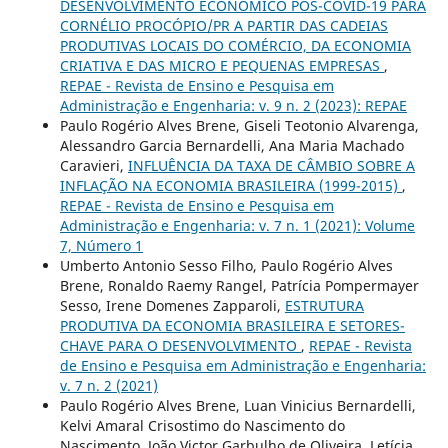
DESENVOLVIMENTO ECONÔMICO PÓS-COVID-19 PARA
CORNÉLIO PROCÓPIO/PR A PARTIR DAS CADEIAS
PRODUTIVAS LOCAIS DO COMÉRCIO, DA ECONOMIA
CRIATIVA E DAS MICRO E PEQUENAS EMPRESAS
,
REPAE - Revista de Ensino e Pesquisa em
Administração e Engenharia: v. 9 n. 2 (2023): REPAE
Paulo Rogério Alves Brene, Giseli Teotonio Alvarenga,
Alessandro Garcia Bernardelli, Ana Maria Machado
Caravieri,
INFLUÊNCIA DA TAXA DE CÂMBIO SOBRE A
INFLAÇÃO NA ECONOMIA BRASILEIRA (1999-2015)
,
REPAE - Revista de Ensino e Pesquisa em
Administração e Engenharia: v. 7 n. 1 (2021): Volume
7, Número 1
Umberto Antonio Sesso Filho, Paulo Rogério Alves
Brene, Ronaldo Raemy Rangel, Patrícia Pompermayer
Sesso, Irene Domenes Zapparoli,
ESTRUTURA
PRODUTIVA DA ECONOMIA BRASILEIRA E SETORES-
CHAVE PARA O DESENVOLVIMENTO
,
REPAE - Revista
de Ensino e Pesquisa em Administração e Engenharia:
v. 7 n. 2 (2021)
Paulo Rogério Alves Brene, Luan Vinicius Bernardelli,
Kelvi Amaral Crisostimo do Nascimento do
Nascimento, João Victor Garbulho de Oliveira, Letícia