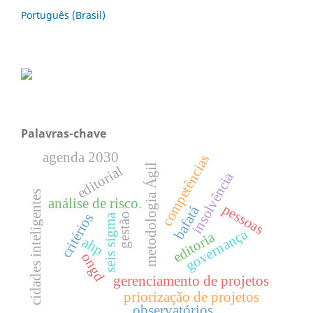
Português (Brasil)
Palavras-chave
agenda 2030
competências
metodologia Ágil
editorial
insolvência
cidades inteligentes
análise de risco.
pessoas
bafatá
critérios
gestão
seis sigma
governança
editoria
ahp
ongd
gerenciamento de projetos
priorização de projetos
observatórios