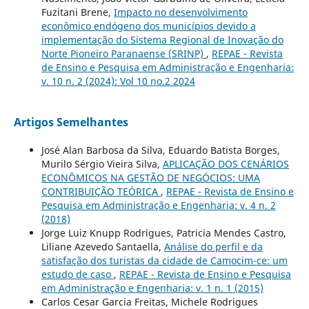
Fuzitani Brene,
Impacto no desenvolvimento
econômico endógeno dos municípios devido a
implementação do Sistema Regional de Inovação do
Norte Pioneiro Paranaense (SRINP)
,
REPAE - Revista
de Ensino e Pesquisa em Administração e Engenharia:
v. 10 n. 2 (2024): Vol 10 no.2 2024
Artigos Semelhantes
José Alan Barbosa da Silva, Eduardo Batista Borges,
Murilo Sérgio Vieira Silva,
APLICAÇÃO DOS CENÁRIOS
ECONÔMICOS NA GESTÃO DE NEGÓCIOS: UMA
CONTRIBUIÇÃO TEÓRICA
,
REPAE - Revista de Ensino e
Pesquisa em Administração e Engenharia: v. 4 n. 2
(2018)
Jorge Luiz Knupp Rodrigues, Patricia Mendes Castro,
Liliane Azevedo Santaella,
Análise do perfil e da
satisfação dos turistas da cidade de Camocim-ce: um
estudo de caso
,
REPAE - Revista de Ensino e Pesquisa
em Administração e Engenharia: v. 1 n. 1 (2015)
Carlos Cesar Garcia Freitas, Michele Rodrigues