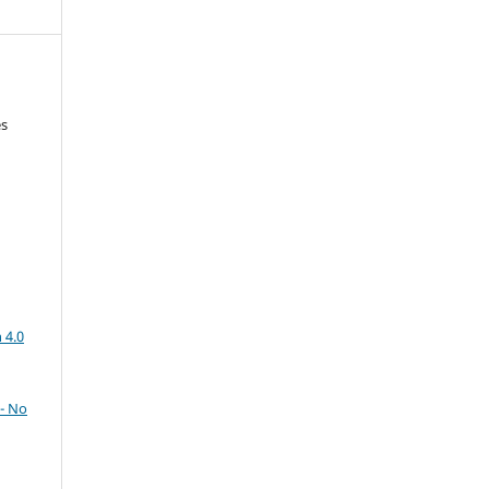
es
)
a
 4.0
- No