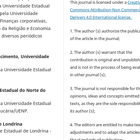
This journal is licensed under a
Creati
a Universidade Estadual
Commons Attribution-Non Commerci
pela Universidade
Derivers 4.0 International license.
Finanças corporativas,
 da Religião e Economia
1. The author (s) authorize the public
diversos periódicos
of the article in the journal;
2. The author (s) warrant that the
scimento,
Universidade
contribution is original and unpublis
and is not in the process of being eva
da Universidade Estadual
in other journal (s);
3. The journal is not responsible for t
Estadual do Norte do
opinions, ideas and concepts emitted 
da Universidade Estadual
texts, as they are the sole responsibili
aucária/UENP.
its author (s);
e Londrina
4. The editors are entitled to make te
e Estadual de Londrina -
adjustments and to adapt the articles
the standards of publication.