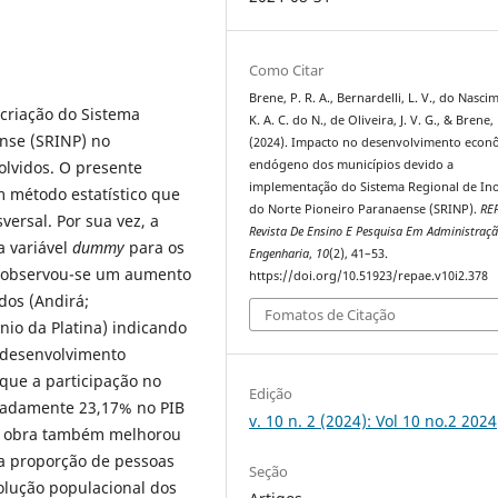
Como Citar
Brene, P. R. A., Bernardelli, L. V., do Nasci
 criação do Sistema
K. A. C. do N., de Oliveira, J. V. G., & Brene, 
nse (SRINP) no
(2024). Impacto no desenvolvimento econ
lvidos. O presente
endógeno dos municípios devido a
implementação do Sistema Regional de In
m método estatístico que
do Norte Pioneiro Paranaense (SRINP).
REP
versal. Por sua vez, a
Revista De Ensino E Pesquisa Em Administraçã
 variável
dummy
para os
Engenharia
,
10
(2), 41–53.
 observou-se um aumento
https://doi.org/10.51923/repae.v10i2.378
dos (Andirá;
Fomatos de Citação
nio da Platina) indicando
 desenvolvimento
que a participação no
Edição
madamente 23,17% no PIB
v. 10 n. 2 (2024): Vol 10 no.2 2024
de obra também melhorou
da proporção de pessoas
Seção
olução populacional dos