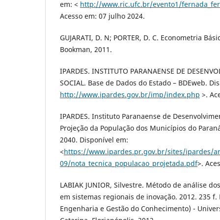
em: <
http://www.ric.ufc.br/evento1/fernada_fe
Acesso em: 07 julho 2024.
GUJARATI, D. N; PORTER, D. C. Econometria Básica
Bookman, 2011.
IPARDES. INSTITUTO PARANAENSE DE DESENV
SOCIAL. Base de Dados do Estado – BDEweb. Dis
http://www.ipardes.gov.br/imp/index.php
>. Ac
IPARDES. Instituto Paranaense de Desenvolvimen
Projeção da População dos Municípios do Paraná
2040. Disponível em:
<
https://www.ipardes.pr.gov.br/sites/ipardes/a
09/nota_tecnica_populacao_projetada.pdf
>. Ace
LABIAK JUNIOR, Silvestre. Método de análise do
em sistemas regionais de inovação. 2012. 235 f.
Engenharia e Gestão do Conhecimento) - Univer