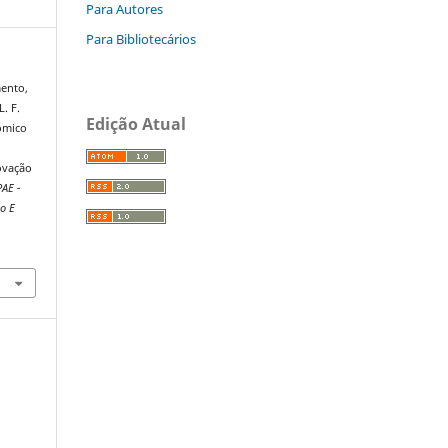
Para Autores
Para Bibliotecários
mento,
L. F.
Edição Atual
ômico
ovação
AE -
o E