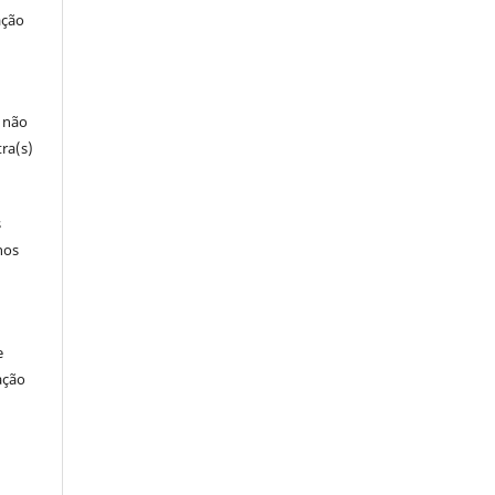
ação
e não
ra(s)
s
nos
e
ação