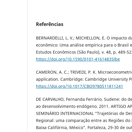
Referências
BERNARDELLI, L. V.; MICHELLON, E. O impacto da
econômico: Uma análise empírica para o Brasil 
Estudos Econômicos (São Paulo), v. 48, p. 489-52
https://doi.org/10.1590/0101-41614835lbe
CAMERON, A. C.; TRIVEDI, P. K. Microeconometr
application. Cambridge: Cambridge University Pr
https://doi.org/10.1017/CBO9780511811241
DE CARVALHO, Fernanda Ferrário. Sudene: do d
ao desenvolvimento endógeno. 2011. ARTIGO
SEMINÁRIO INTERNACIONAL “Trajetórias de Des
Regional: uma comparação entre as Regiões do N
Baixa Califórnia, México”. Fortaleza, 29-30 de o