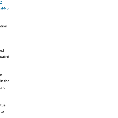
ve
al-No
ation
hed
luated
he
in the
ty of
xtual
 to