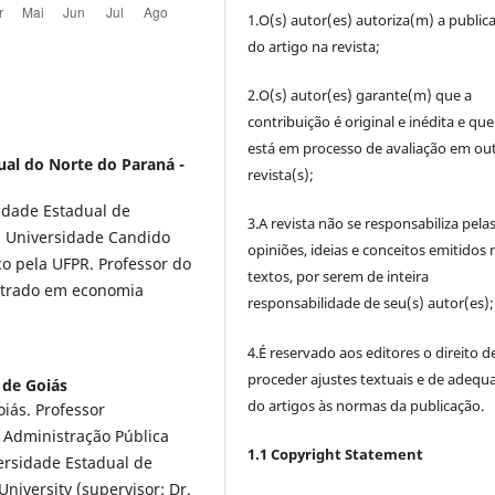
1.O(s) autor(es) autoriza(m) a public
do artigo na revista;
2.O(s) autor(es) garante(m) que a
contribuição é original e inédita e qu
está em processo de avaliação em out
ual do Norte do Paraná -
revista(s);
idade Estadual de
3.A revista não se responsabiliza pela
a Universidade Candido
opiniões, ideias e conceitos emitidos 
 pela UFPR. Professor do
textos, por serem de inteira
strado em economia
responsabilidade de seu(s) autor(es);
4.É reservado aos editores o direito d
proceder ajustes textuais e de adequ
 de Goiás
do artigos às normas da publicação.
iás. Professor
Administração Pública
1.1 Copyright Statement
ersidade Estadual de
University (supervisor: Dr.