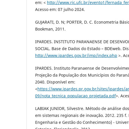
em: <
http://www.ric.ufc.br/evento1/fernada_fe
Acesso em: 07 julho 2024.
GUJARATI, D. N; PORTER, D. C. Econometria Básica
Bookman, 2011.
IPARDES. INSTITUTO PARANAENSE DE DESENV
SOCIAL. Base de Dados do Estado – BDEweb. Dis
http://www.ipardes.gov.br/imp/index.php
>. Ac
IPARDES. Instituto Paranaense de Desenvolvimen
Projeção da População dos Municípios do Paraná
2040. Disponível em:
<
https://www.ipardes.pr.gov.br/sites/ipardes/a
09/nota_tecnica_populacao_projetada.pdf
>. Ace
LABIAK JUNIOR, Silvestre. Método de análise do
em sistemas regionais de inovação. 2012. 235 f.
Engenharia e Gestão do Conhecimento) - Univer