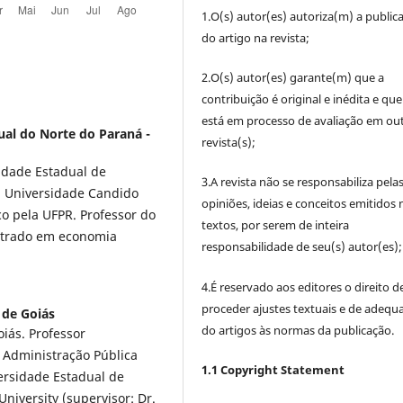
1.O(s) autor(es) autoriza(m) a public
do artigo na revista;
2.O(s) autor(es) garante(m) que a
contribuição é original e inédita e qu
está em processo de avaliação em out
ual do Norte do Paraná -
revista(s);
idade Estadual de
3.A revista não se responsabiliza pela
a Universidade Candido
opiniões, ideias e conceitos emitidos 
 pela UFPR. Professor do
textos, por serem de inteira
strado em economia
responsabilidade de seu(s) autor(es);
4.É reservado aos editores o direito d
proceder ajustes textuais e de adequ
 de Goiás
do artigos às normas da publicação.
iás. Professor
Administração Pública
1.1 Copyright Statement
ersidade Estadual de
University (supervisor: Dr.