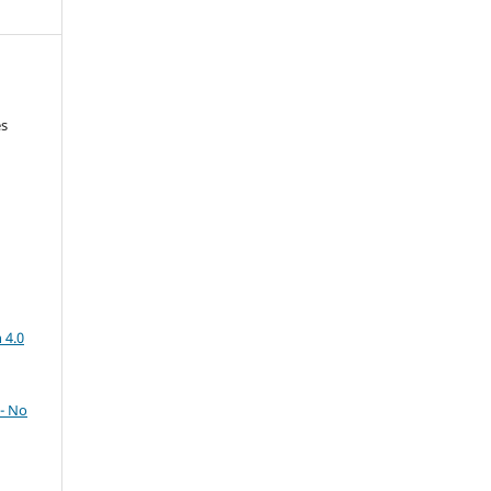
es
)
a
 4.0
- No