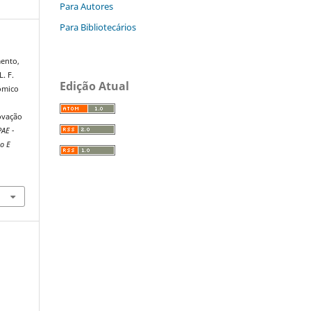
Para Autores
Para Bibliotecários
mento,
L. F.
Edição Atual
ômico
ovação
AE -
o E