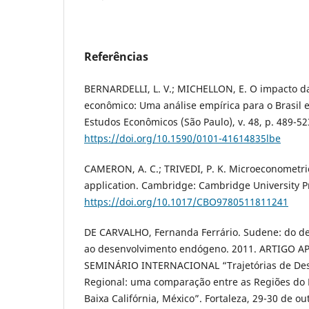
Referências
BERNARDELLI, L. V.; MICHELLON, E. O impacto da
econômico: Uma análise empírica para o Brasil 
Estudos Econômicos (São Paulo), v. 48, p. 489-52
https://doi.org/10.1590/0101-41614835lbe
CAMERON, A. C.; TRIVEDI, P. K. Microeconometr
application. Cambridge: Cambridge University Pr
https://doi.org/10.1017/CBO9780511811241
DE CARVALHO, Fernanda Ferrário. Sudene: do d
ao desenvolvimento endógeno. 2011. ARTIGO
SEMINÁRIO INTERNACIONAL “Trajetórias de Des
Regional: uma comparação entre as Regiões do N
Baixa Califórnia, México”. Fortaleza, 29-30 de o