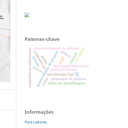
Palavras-chave
desenvolvimento de software
seis sigma
competências individuais
editoria
competências
gerenciamento de projetos
editorial
gestão
pessoas
ongd
instituições financeiras
critérios
produção enxuta
ahp
metodologia Ágil
bafatá
priorização de projetos
trilhas de aprendizagem
Informações
Para Leitores