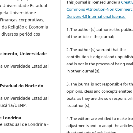
This journal is licensed under a
Creati
a Universidade Estadual
Commons Attribution-Non Commerci
pela Universidade
Derivers 4.0 International license.
Finanças corporativas,
 da Religião e Economia
1. The author (s) authorize the public
diversos periódicos
of the article in the journal;
2. The author (s) warrant that the
scimento,
Universidade
contribution is original and unpublis
and is not in the process of being eva
da Universidade Estadual
in other journal (s);
3. The journal is not responsible for t
Estadual do Norte do
opinions, ideas and concepts emitted 
da Universidade Estadual
texts, as they are the sole responsibili
aucária/UENP.
its author (s);
e Londrina
4. The editors are entitled to make te
e Estadual de Londrina -
adjustments and to adapt the articles
the standards of publication.