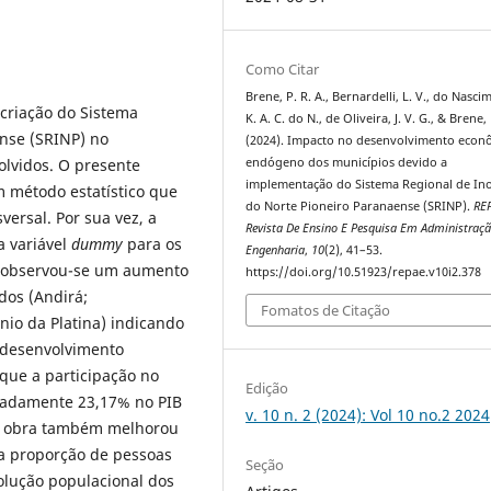
Como Citar
Brene, P. R. A., Bernardelli, L. V., do Nasci
 criação do Sistema
K. A. C. do N., de Oliveira, J. V. G., & Brene, 
nse (SRINP) no
(2024). Impacto no desenvolvimento econ
lvidos. O presente
endógeno dos municípios devido a
implementação do Sistema Regional de In
m método estatístico que
do Norte Pioneiro Paranaense (SRINP).
REP
versal. Por sua vez, a
Revista De Ensino E Pesquisa Em Administraçã
 variável
dummy
para os
Engenharia
,
10
(2), 41–53.
 observou-se um aumento
https://doi.org/10.51923/repae.v10i2.378
dos (Andirá;
Fomatos de Citação
nio da Platina) indicando
 desenvolvimento
que a participação no
Edição
madamente 23,17% no PIB
v. 10 n. 2 (2024): Vol 10 no.2 2024
de obra também melhorou
da proporção de pessoas
Seção
olução populacional dos