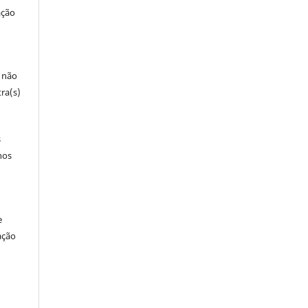
ação
e não
ra(s)
s
nos
e
ação