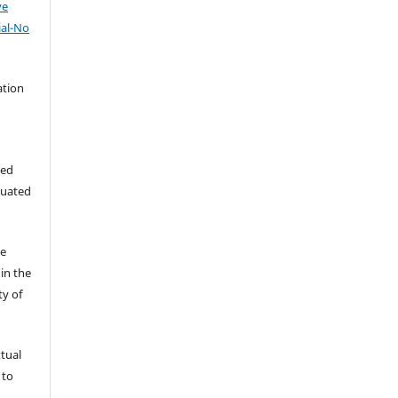
ve
al-No
ation
hed
luated
he
in the
ty of
xtual
 to